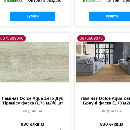
В наявності
Оптом і в роздріб
В наявності
Оптом і в р
Купити
Купити
0675609040
0675609040
Ламінат Dolce Aqua Zero Дуб
Ламінат Dolce Aqua Ze
Тірамісу фаска (1.73 м2)/8 шт
Брауні фаска (1.73 м2)
40134
40084
830 ₴/кв.м
830 ₴/кв.м