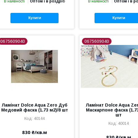
В наявності
Оптом і в роздріб
В наявності
Оптом і в р
Купити
Купити
0675609040
0675609040
Ламінат Dolce Aqua Zero Дуб
Ламінат Dolce Aqua Ze
Медовий фаска (1.73 м2)/8 шт
Маскарпоне фаска (1.73
шт
40144
40014
830 ₴/кв.м
830 ₴/кв.м