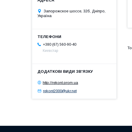
Запорожское шоссе, 32б, Дніпро,
Україна
+380 (67) 560-90-40
Киевстар
http://rekont.prom.ua
rekont2000@ukr.net