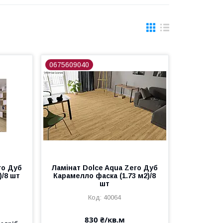
0675609040
ro Дуб
Ламінат Dolce Aqua Zero Дуб
)/8 шт
Карамелло фаска (1.73 м2)/8
шт
40064
830 ₴/кв.м