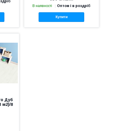
оздріб
В наявності
Оптом і в роздріб
Купити
ro Дуб
 м2)/8