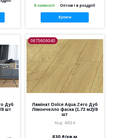
оздріб
В наявності
Оптом і в роздріб
Купити
0675609040
ro Дуб
Ламінат Dolce Aqua Zero Дуб
/8 шт
Лімончелло фаска (1.73 м2)/8
шт
40114
830 ₴/кв.м