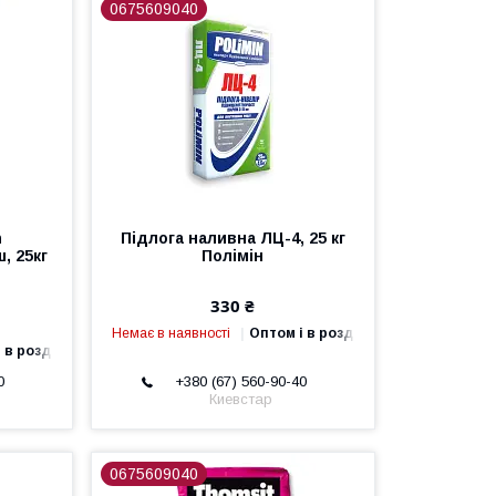
0675609040
n
Підлога наливна ЛЦ-4, 25 кг
, 25кг
Полімін
330 ₴
Немає в наявності
Оптом і в роздріб
 в роздріб
0
+380 (67) 560-90-40
Киевстар
0675609040