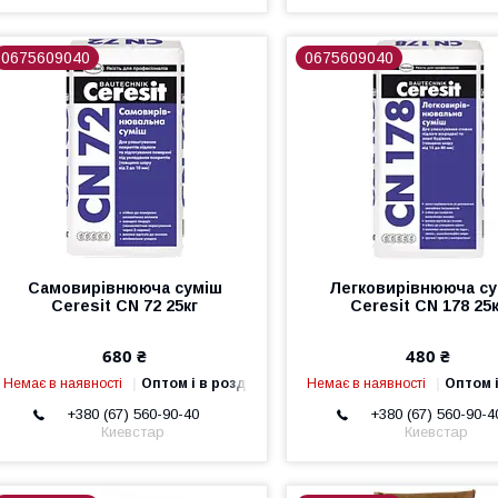
0675609040
0675609040
Самовирівнююча суміш
Легковирівнююча с
Ceresit CN 72 25кг
Ceresit CN 178 25
680 ₴
480 ₴
Немає в наявності
Оптом і в роздріб
Немає в наявності
Оптом і
+380 (67) 560-90-40
+380 (67) 560-90-4
Киевстар
Киевстар