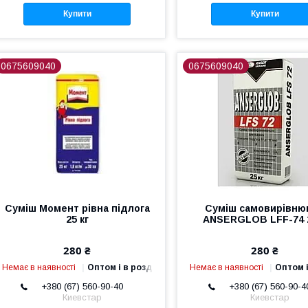
Купити
Купити
0675609040
0675609040
Суміш Момент рівна підлога
Суміш самовирівню
25 кг
ANSERGLOB LFF-74 
280 ₴
280 ₴
Немає в наявності
Оптом і в роздріб
Немає в наявності
Оптом і
+380 (67) 560-90-40
+380 (67) 560-90-4
Киевстар
Киевстар