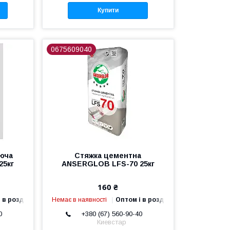
Купити
0675609040
юча
Стяжка цементна
25кг
ANSERGLOB LFS-70 25кг
160 ₴
 в роздріб
Немає в наявності
Оптом і в роздріб
0
+380 (67) 560-90-40
Киевстар