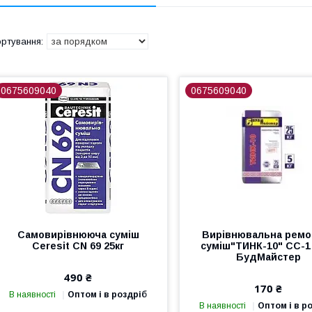
0675609040
0675609040
Самовирівнююча суміш
Вирівнювальна ремо
Ceresit CN 69 25кг
суміш"ТИНК-10" СС-1 
БудМайстер
490 ₴
170 ₴
В наявності
Оптом і в роздріб
В наявності
Оптом і в р