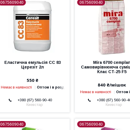
0675609040
0675609040
Еластична емульсія СС 83
Mira 6700 cempla
Церезіт 2л
Самовирівнююча суміш
Клас CT-25 F5
550 ₴
840 ₴/мішок
Немає в наявності
Оптом і в роздріб
Немає в наявності
Оптом і
+380 (67) 560-90-40
+380 (67) 560-90-4
Киевстар
Киевстар
0675609040
0675609040