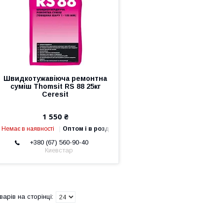
Швидкотужавіюча ремонтна
суміш Thomsit RS 88 25кг
Ceresit
1 550 ₴
Немає в наявності
Оптом і в роздріб
+380 (67) 560-90-40
Киевстар