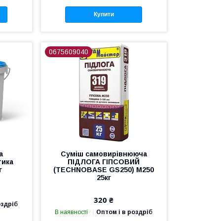
Купити
0675609040
а
Суміш самовирівнююча
тика
ПІДЛОГА ГІПСОВИЙ
г
(TECHNOBASE GS250) М250
25кг
320 ₴
оздріб
В наявності
Оптом і в роздріб