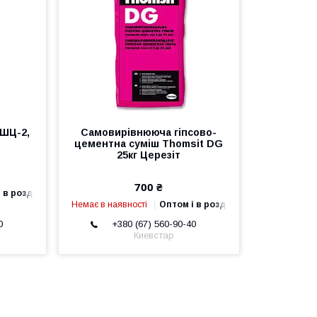
 ШЦ-2,
Самовирівнююча гіпсово-
цементна суміш Thomsit DG
25кг Церезіт
700 ₴
 в роздріб
Немає в наявності
Оптом і в роздріб
0
+380 (67) 560-90-40
Киевстар