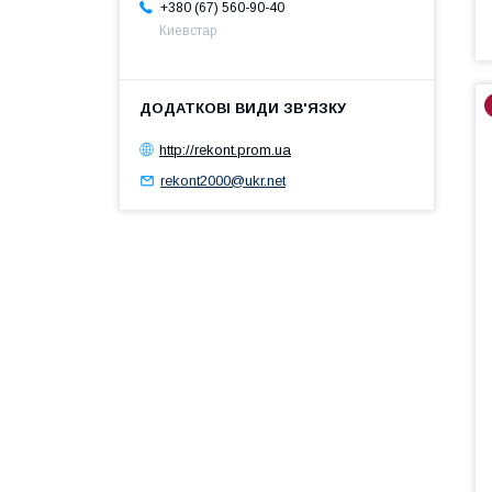
+380 (67) 560-90-40
Киевстар
http://rekont.prom.ua
rekont2000@ukr.net