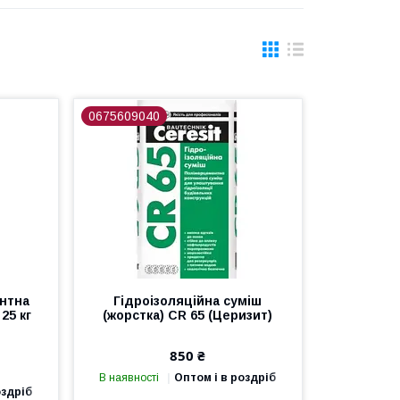
0675609040
нтна
Гідроізоляційна суміш
25 кг
(жорстка) СR 65 (Церизит)
850 ₴
В наявності
Оптом і в роздріб
оздріб