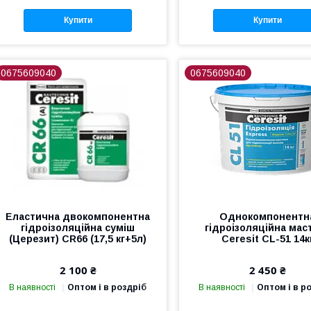
Купити
Купити
0675609040
0675609040
Еластична двокомпонентна
Однокомпонентн
гідроізоляційна суміш
гідроізоляційна мас
(Церезит) CR66 (17,5 кг+5л)
Ceresit CL-51 14к
2 100 ₴
2 450 ₴
В наявності
Оптом і в роздріб
В наявності
Оптом і в р