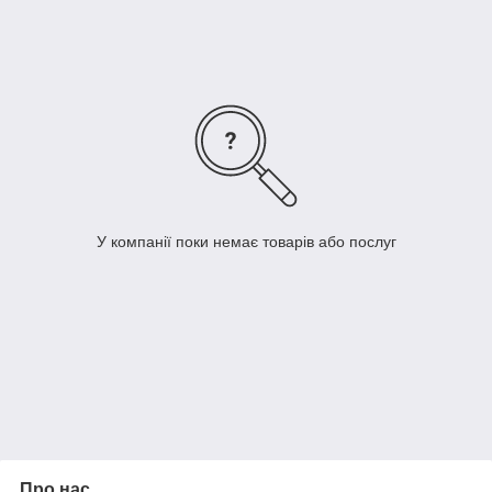
втрат тепла і підвищує ефективність роботи опалювальної
системи на 20%.Температура в приміщенні при цьому
підвищується на 2-3
про
С. Тепло-гідроізоляція покрівлі. Може
використовуватися як утеплювач під теплі підлоги тільки з
поліетиленовою плівкою (для захисту фольги від окислення в
агресивному середовищі цементно-піщаних розчинів).
У компанії поки немає товарів або послуг
Про нас