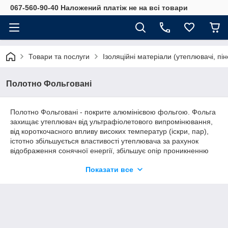
067-560-90-40 Наложений платіж не на всі товари
Товари та послуги
Ізоляційні матеріали (утеплювачі, пі
Полотно Фольговані
Полотно Фольговані - покрите алюмінієвою фольгою. Фольга
захищає утеплювач від ультрафіолетового випромінювання,
від короткочасного впливу високих температур (іскри, пар),
істотно збільшується властивості утеплювача за рахунок
відображення сонячної енергії, збільшує опір проникненню
водяної пари (важливо для захисту від конденсату).
Показати все
Застосовується для утеплення та звукоізоляції стель, підлог і
стін в будівництві будинків. Термоізоляція трубопроводів.
Ізоляційний матеріал для кондиціонерів, повітроводів та
холодильних установок. Тепловідбивний екран з алюмінієвої
фольгою за радіатори, батареї центрального опалення,
повністю ізолює стіни від нагрівання, що сприяє зниженню