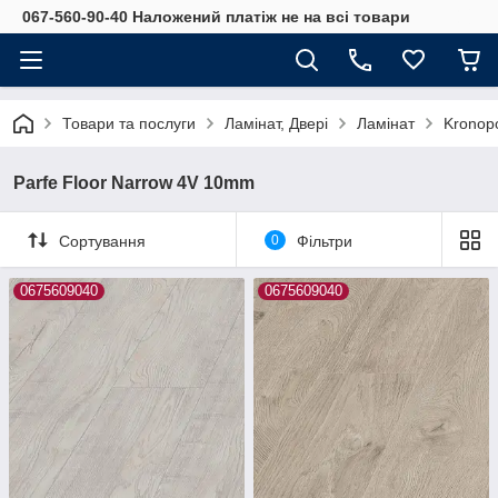
067-560-90-40 Наложений платіж не на всі товари
Товари та послуги
Ламінат, Двері
Ламінат
Kronop
Parfe Floor Narrow 4V 10mm
Сортування
0
Фільтри
0675609040
0675609040