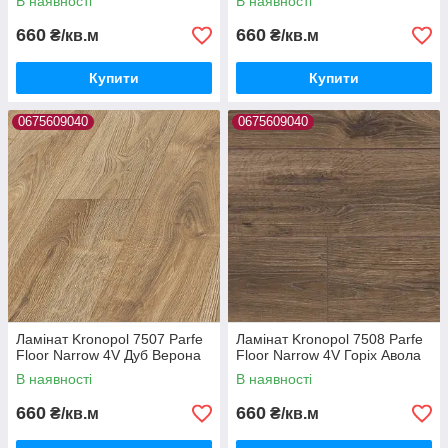
В наявності
В наявності
660
660
₴/кв.м
₴/кв.м
Купити
Купити
0675609040
0675609040
Ламінат Kronopol 7507 Parfe
Ламінат Kronopol 7508 Parfe
Floor Narrow 4V Дуб Верона
Floor Narrow 4V Горіх Авола
В наявності
В наявності
660
660
₴/кв.м
₴/кв.м