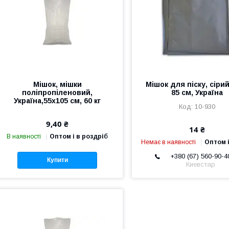
Мішок, мішки
Мішок для піску, сірий
поліпропіленовий,
85 см, Україна
Україна,55х105 см, 60 кг
10-930
9,40 ₴
14 ₴
В наявності
Оптом і в роздріб
Немає в наявності
Оптом і
+380 (67) 560-90-4
Купити
Киевстар