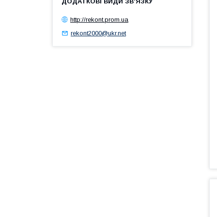
http://rekont.prom.ua
rekont2000@ukr.net