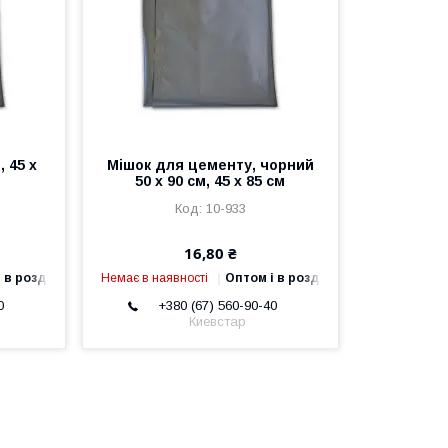
, 45 х
Мішок для цементу, чорний
50 х 90 см, 45 х 85 см
10-933
16,80 ₴
 в роздріб
Немає в наявності
Оптом і в роздріб
0
+380 (67) 560-90-40
Киевстар