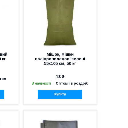
вий,
Мішок, мішки
 кг
поліпропиленові зелені
55х105 см, 50 кг
18 ₴
птом
В наявності
Оптом і в роздріб
Купити