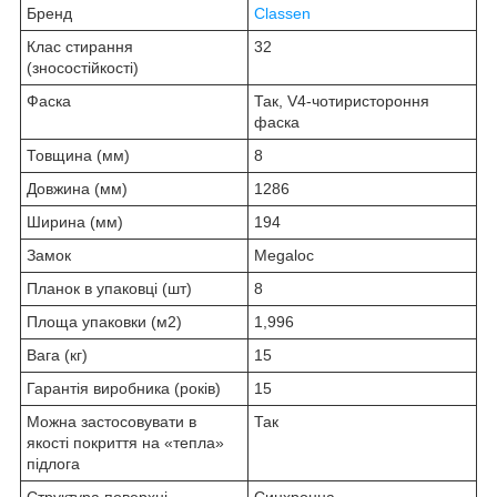
Бренд
Classen
Клас стирання
32
(зносостійкості)
Фаска
Так, V4-чотиристороння
фаска
Товщина (мм)
8
Довжина (мм)
1286
Ширина (мм)
194
Замок
Megaloc
Планок в упаковці (шт)
8
Площа упаковки (м2)
1,996
Вага (кг)
15
Гарантія виробника (років)
15
Можна застосовувати в
Так
якості покриття на «тепла»
підлога
Структура поверхні
Синхронна