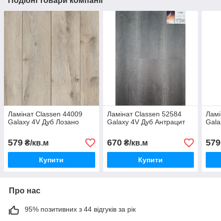
Подібні товари компанії
Ламінат Classen 44009
Ламінат Classen 52584
Ламі
Galaxy 4V Дуб Лозано
Galaxy 4V Дуб Антрацит
Gala
579
670
579
₴/кв.м
₴/кв.м
Купити
Купити
Про нас
95% позитивних з 44 відгуків за рік