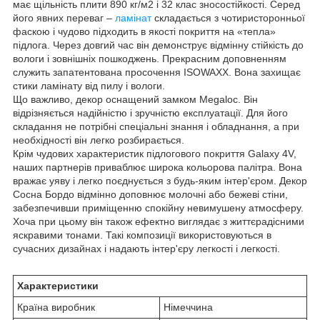
має щільність плити 890 кг/м2 і 32 клас зносостійкості. Серед
його явних переваг –
ламінат
складається з чотиристоронньої
фаскою і чудово підходить в якості покриття на «тепла»
підлога. Через довгий час він демонструє відмінну стійкість до
вологи і зовнішніх пошкоджень. Прекрасним доповненням
служить запатентована просочення ISOWAXX. Вона захищає
стики ламінату від пилу і вологи.
Що важливо, декор оснащений замком Megaloc. Він
відрізняється надійністю і зручністю експлуатації. Для його
складання не потрібні спеціальні знання і обладнання, а при
необхідності він легко розбирається.
Крім чудових характеристик підлогового покриття Galaxy 4V,
наших партнерів приваблює широка кольорова палітра. Вона
вражає уяву і легко поєднується з будь-яким інтер'єром. Декор
Сосна Бордо відмінно доповнює молочні або бежеві стіни,
забезпечивши приміщенню спокійну невимушену атмосферу.
Хоча при цьому він також ефектно виглядає з життєрадісними
яскравими тонами. Такі композиції використовуються в
сучасних дизайнах і надають інтер'єру легкості і легкості.
Характеристики
Країна виробник
Німеччина