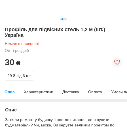
Профіль для підвісних стель 1,2 м (шт.)
Україна
Немає в наявності
Опт і роздріб
30
₴
29 ₴
від 6 шт.
Опис
Характеристики
Доставка
Оплата
Умови п
Опис
Затіяли ремонт у будинку, і постав питання, де ж купити
будматеріали? Чи, може, Ви керуєте великим проектом по