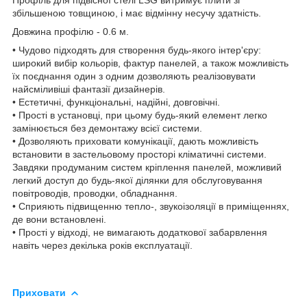
збільшеною товщиною, і має відмінну несучу здатність.
Довжина профілю - 0.6 м.
• Чудово підходять для створення будь-якого інтер'єру:
широкий вибір кольорів, фактур панелей, а також можливість
їх поєднання один з одним дозволяють реалізовувати
найсміливіші фантазії дизайнерів.
• Естетичні, функціональні, надійні, довговічні.
• Прості в установці, при цьому будь-який елемент легко
замінюється без демонтажу всієї системи.
• Дозволяють приховати комунікації, дають можливість
встановити в застельовому просторі кліматичні системи.
Завдяки продуманим систем кріплення панелей, можливий
легкий доступ до будь-якої ділянки для обслуговування
повітроводів, проводки, обладнання.
• Сприяють підвищенню тепло-, звукоізоляції в приміщеннях,
де вони встановлені.
• Прості у відході, не вимагають додаткової забарвлення
навіть через декілька років експлуатації.
Приховати