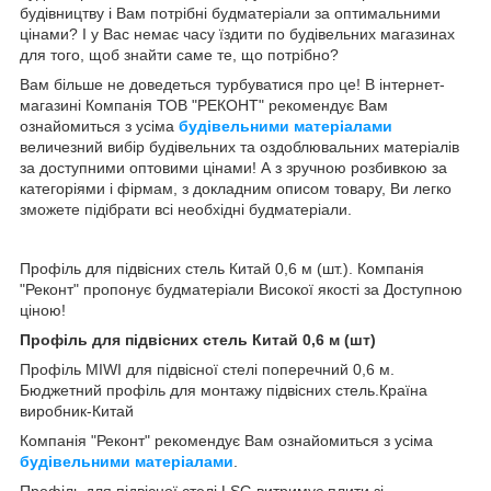
будівництву і Вам потрібні будматеріали за оптимальними
цінами? І у Вас немає часу їздити по будівельних магазинах
для того, щоб знайти саме те, що потрібно?
Вам більше не доведеться турбуватися про це! В інтернет-
магазині Компанія ТОВ "РЕКОНТ" рекомендує Вам
ознайомиться з усіма
будівельними матеріалами
величезний вибір будівельних та оздоблювальних матеріалів
за доступними оптовими цінами! А з зручною розбивкою за
категоріями і фірмам, з докладним описом товару, Ви легко
зможете підібрати всі необхідні будматеріали.
Профіль для підвісних стель Китай 0,6 м (шт.). Компанія
"Реконт" пропонує будматеріали Високої якості за Доступною
ціною!
Профіль для підвісних стель Китай 0,6 м (шт)
Профіль MIWI для підвісної стелі поперечний 0,6 м.
Бюджетний профіль для монтажу підвісних стель.Країна
виробник-Китай
Компанія "Реконт" рекомендує Вам ознайомиться з усіма
будівельними матеріалами
.
Профіль для підвісної стелі LSG витримує плити зі