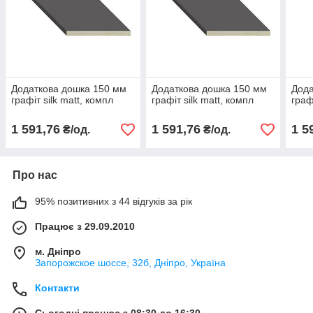
Додаткова дошка 150 мм
Додаткова дошка 150 мм
Дода
графіт silk matt, компл
графіт silk matt, компл
граф
1 591,76
1 591,76
1 5
₴/од.
₴/од.
Про нас
95% позитивних з 44 відгуків за рік
Працює з 29.09.2010
м. Дніпро
Запорожское шоссе, 32б, Дніпро, Україна
Контакти