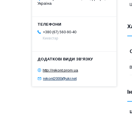
Україна
Ц
Х
+380 (67) 560-90-40
Киевстар
В
http://rekont.prom.ua
rekont2000@ukr.net
І
Ц