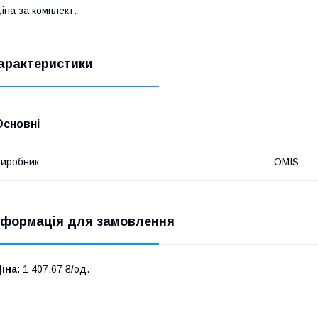
іна за комплект.
арактеристики
Основні
иробник
OMIS
нформація для замовлення
іна:
1 407,67 ₴/од.