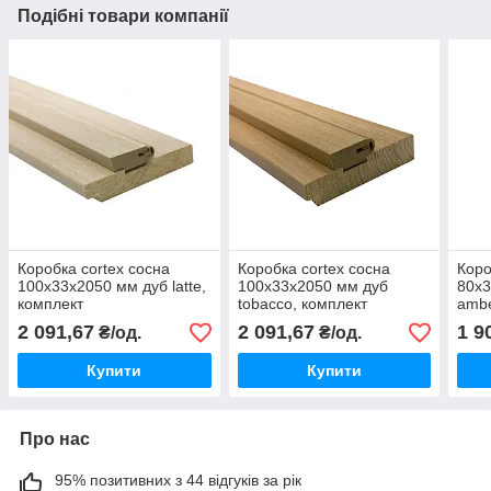
Подібні товари компанії
Коробка cortex сосна
Коробка cortex сосна
Коро
100х33х2050 мм дуб latte,
100х33х2050 мм дуб
80х3
комплект
tobacco, комплект
ambe
2 091,67
2 091,67
1 9
₴/од.
₴/од.
Купити
Купити
Про нас
95% позитивних з 44 відгуків за рік