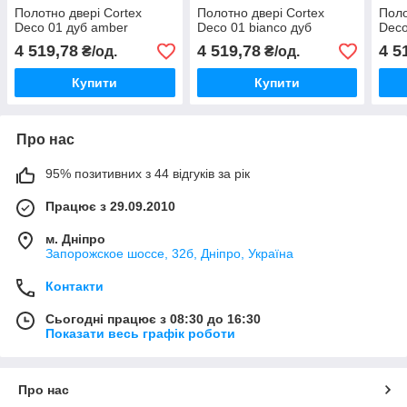
Полотно двері Cortex
Полотно двері Cortex
Поло
Deco 01 дуб amber
Deco 01 bianco дуб
Deco
4 519,78
4 519,78
4 5
₴/од.
₴/од.
Купити
Купити
Про нас
95% позитивних з 44 відгуків за рік
Працює з 29.09.2010
м. Дніпро
Запорожское шоссе, 32б, Дніпро, Україна
Контакти
Сьогодні працює з 08:30 до 16:30
Показати весь графік роботи
Про нас