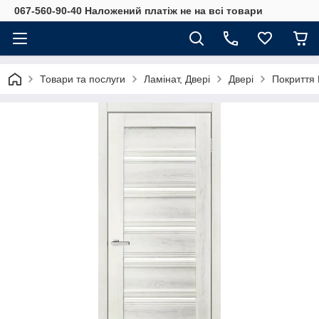
067-560-90-40 Наложений платіж не на всі товари
Товари та послуги
Ламінат, Двері
Двері
Покриття