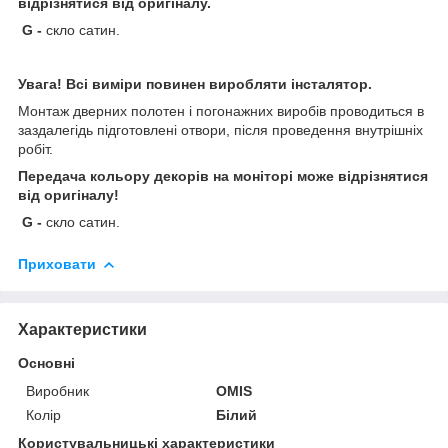
відрізнятися від оригіналу.
G
-
скло сатин.
Увага! Всі виміри повинен виробляти інсталятор.
Монтаж дверних полотен і погонажних виробів проводиться в
заздалегідь підготовлені отвори, після проведення внутрішніх
робіт.
Передача кольору декорів на моніторі може відрізнятися
від оригіналу!
G
-
скло сатин.
Приховати
Характеристики
Основні
Виробник
OMIS
Колір
Білий
Користувальницькі характеристики