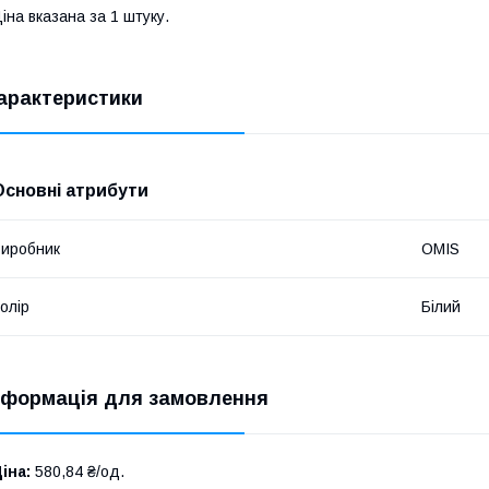
іна вказана за 1 штуку.
арактеристики
Основні атрибути
иробник
OMIS
олір
Білий
нформація для замовлення
іна:
580,84 ₴/од.