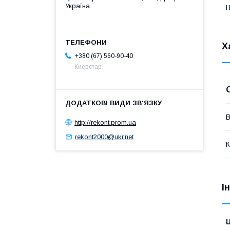
Україна
Ц
Х
+380 (67) 560-90-40
Киевстар
В
http://rekont.prom.ua
rekont2000@ukr.net
К
І
Ц