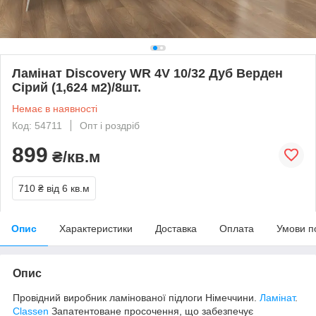
Ламінат Discovery WR 4V 10/32 Дуб Верден
Сірий (1,624 м2)/8шт.
Немає в наявності
Код: 54711
Опт і роздріб
899
₴/кв.м
710 ₴
від 6 кв.м
Опис
Характеристики
Доставка
Оплата
Умови п
Опис
Провідний виробник ламінованої підлоги Німеччини.
Ламінат
.
Classen
Запатентоване просочення, що забезпечує