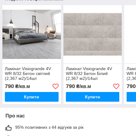
Ламінат Visiogrande 4V
Ламінат Visiogrande 4V
Ламі
WR 8/32 Бетон світлий
WR 8/32 Бетон Білий
WR 8
(2,367 м2)/14шт.
(2,367 м2)/14шт.
(2,3
790
790
790
₴/кв.м
₴/кв.м
Купити
Купити
Про нас
95% позитивних з 44 відгуків за рік