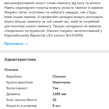
високоефективний захист стиків ламінату від пилу та вологи.
Навіть недосвідчені покупці можуть укласти ламінат із замком
Megaloc легко, інтуїтивно та набагато швидше, ніж з будь-
яким іншим замком. А професійні укладачі можуть монтувати
втричі більше ламінату за той самий час, який їм потрібний
для монтажу іншого ламінату. Процес укладання не вимагає
спеціальних інструментів. Classen megaloc запатентований у
Європейському Відомстві з EU патент №1415056.
Приховати
Характеристики
Основні
Виробник
Classen
Країна виробник
Німеччина
Вологозахист
Так
Довжина
1285 мм
Клас зносостійкості
32
Кількість в упаковці
8 шт.