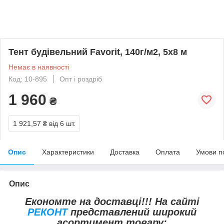
Тент будівельний Favorit, 140г/м2, 5х8 м
Немає в наявності
Код: 10-895
Опт і роздріб
1 960
₴
1 921,57 ₴
від 6 шт.
Опис
Характеристики
Доставка
Оплата
Умови п
Опис
Економте на доставці!!! На сайті
РЕКОНТ
представлений широкий
асортимент товару: