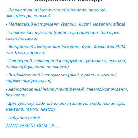
-
Штукатурний інструмент(шпателя, правила,
рівні,міксери, кельми)
-
Малярський інструмент (валики, кисті, кюветку, відра)
-
Електроінструмент (дрилі, перфоратори, болгарки,
газонокосарки)
-
Витратний інструмент (свердла, бури, диски для КШМ,
наждачка, коронки)
-
Столярний і слюсарний інструмент (молотки, кувалди,
пласкогубцы, пили, стамески)
-
Вимірювальний інструмент (рівні, рулетки, косинці,
стрічки вимірювальні)
-
Автослесарный інструмент(ремені, пневмоінструмент,
домкрати
-
Для будинку, саду, відпочинку (шланги, сходи, секатори,
мангали, тачки, навіси)
-
Побутова хімія
WWW.REKONT.COM.UA
---