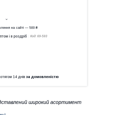
лення на сайті — 500 ₴
птом і в роздріб
Код:
69-593
ротягом 14 днів
за домовленістю
дставлений широкий асортимент
ми)