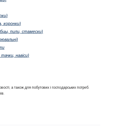
рки)
, коронки)
бцы, пили, стамески)
рювальні)
ти
 тачки, навіси)
вості, а також для побутових і господарських потреб.
ів.