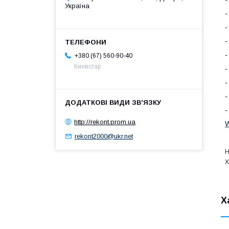
Україна
+380 (67) 560-90-40
Киевстар
http://rekont.prom.ua
rekont2000@ukr.net
Н
Х
Х