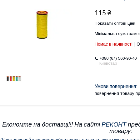
115 ₴
Показати оптові ціни
Мінімальна сума замов
Немає в наявності
О
+380 (67) 560-90-40
Киевстар
повернення товару п
Економте на доставці!!! На сайті
РЕКОНТ
пре
товару:
-
Штукатурний інструмент(шпателя, правила, рівні,міксери, кель