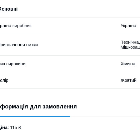
Основні
раїна виробник
Україна
Технічна,
ризначення нитки
Мішкозаш
ип сировини
Хімічна
олір
Жовтий
нформація для замовлення
іна:
115 ₴