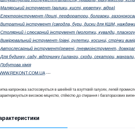
-
Малярський інструмент (валики, кисті, кюветку, відра)
-
Електроінструмент (дрилі, перфоратори, болгарки, газонокоса
-
Витратний інструмент (свердла, бури, диски для КШМ, наждачка
-
Столярний і слюсарний інструмент (молотки, кувалди, пласкогу
-
Вимірювальний інструмент (рівні, рулетки, косинці, стрічки вимі
-
Автослесарный інструмент(ремені, пневмоінструмент, домкра
-
Для будинку, саду, відпочинку (шланги, сходи, секатори, мангали,
-
Побутова хімія
WWW.REKONT.COM.UA
---
итка капронова застосовується в швейній та взуттєвій галузях, легкій промисло
арактеризується високою міцністю, стійкістю до стирання і багаторазових вигин
арактеристики