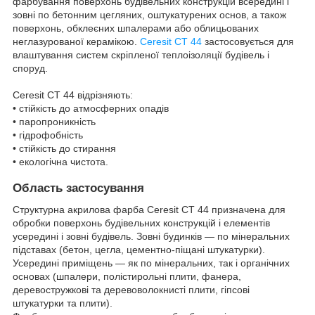
фарбування поверхонь будівельних конструкцій всередині і
зовні по бетонним цегляних, оштукатурених основ, а також
поверхонь, обклеєних шпалерами або облицьованих
неглазурованої керамікою.
Ceresit CT 44
застосовується для
влаштування систем скріпленої теплоізоляції будівель і
споруд.
Ceresit CT 44 відрізняють:
• стійкість до атмосферних опадів
• паропроникність
• гідрофобність
• стійкість до стирання
• екологічна чистота.
Область застосування
Структурна акрилова фарба Ceresit СТ 44 призначена для
обробки поверхонь будівельних конструкцій і елементів
усередині і зовні будівель. Зовні будинків — по мінеральних
підставах (бетон, цегла, цементно-піщані штукатурки).
Усередині приміщень — як по мінеральних, так і органічних
основах (шпалери, полістирольні плити, фанера,
деревостружкові та деревоволокнисті плити, гіпсові
штукатурки та плити).