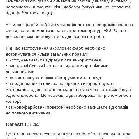
Основою таких фарб є синтетична смола у вигляді дисперсії,
наповнювач, пігменти і різні добавки (загусники, консерванти,
гідрофобізатори тощо).
Акрилові фарби стійкі до ультрафіолетового випромінювання і
спеки, вони не жовтіють навіть при температурі +90 °С, що
дозволяє використовувати їх для зовнішніх робіт.
Під час застосування акрилових фарб необхідно
дотримуватися кілька загальних правил:
• інструменти мити відразу після використання
• випадкові бризки і патьоки видаляти органічними
розчинниками
• не застосовувати іржаві інструменти та посуд
• на однорідних і великих поверхнях використовувати
матеріали з однієї партії, вказаної на упаковці, а також воду з
одного джерела. Це необхідно для збереження рівномірності
кольору
• свіжопофарбовані поверхні необхідно захищати від опадів
до повного висихання
Ceresit CT 44
Це готова до застосування акрилова фарба, призначена для