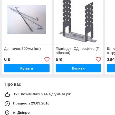
Дріт гачок 500мм (шт)
Підвіс для СД профілю (П-
Щітк
образка)
закр
6
6
184
₴
₴
Купити
Купити
Про нас
95% позитивних з 44 відгуків за рік
Працює з 29.09.2010
м. Дніпро