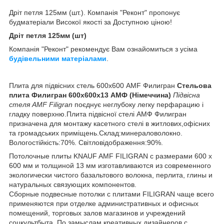
Дріт петля 125мм (шт.). Компанія "Реконт" пропонує
будматеріали Високої якості за Доступною ціною!
Дріт петля 125мм (шт)
Компанія "Реконт" рекомендує Вам ознайомиться з усіма
будівельними матеріалами
.
Плита для підвісних стель 600х600 AMF Филигран
Стельова
плита Филигран 600х600х13 АМФ (Німеччина)
Підвісна
стеля AMF Filigran
поєднує неглубоку легку перфарацию і
гладку поверхню.Плита підвісної стелі АМФ Филигран
призначена для монтажу касетного стелі в житлових,офісних
та громадських приміщень.Склад:минераловолокно.
Вологостійкість:70%. Світловідображення:90%.
Потолочные плиты KNAUF AMF FILIGRAN с размерами 600 х
600 мм и толщиной 13 мм изготавливаются из современного
экологически чистого базальтового волокна, перлита, глины и
натуральных связующих компонентов.
Сборные подвесные потолки с плитами FILIGRAN чаще всего
применяются при отделке административных и офисных
помещений, торговых залов магазинов и учреждений
соцкультбыта. По замыслам креативных дизайнеров с