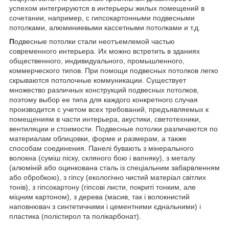
успехом интегрируются в интерьеры жилых помещений в
сочетании, например, с гипсокартонными подвесными
потолками, алюминиевыми кассетными потолками и т.д.
П
одвесные потолки стали неотъемлемой частью
современного интерьера. Их можно встретить в зданиях
общественного, индивидуального, промышленного,
коммерческого типов. При помощи подвесных потолков легко
скрываются потолочные коммуникации. Существует
множество различных конструкций подвесных потолков,
поэтому выбор ее типа для каждого конкретного случая
производится с учетом всех требований, предъявляемых к
помещениям в части интерьера, акустики, светотехники,
вентиляции и стоимости. Подвесные потолки различаются по
материалам облицовки, форме и размерам, а также
способам соединения. Панелі бувають з мінерального
волокна (суміш піску, скляного бою і вапняку), з металу
(алюміній або оцинкована сталь із спеціальним забарвленням
або обробкою), з гіпсу (екологічно чистий матеріал світлих
тонів), з гіпсокартону (гіпсові листи, покриті тонким, але
міцним картоном), з дерева (масив, так і волокнистий
наповнювач з синтетичними і цементними єднальними) і
пластика (полістирол та полікарбонат).